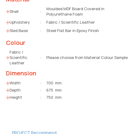
Moulded MDF Board Covered in
Shell
:
Polyurethane Foam
Upholstery
:
Fabric / Scientific Leather
Sled Base
:
Steel Flat Bar in Epoxy Finish
Colour
Fabric /
Scientific
:
Please choose from Material Colour Sample
Leather
Dimension
Width
:
700 mm
Depth
:
675 mm
Height
:
750 mm
PROJECT Recommend