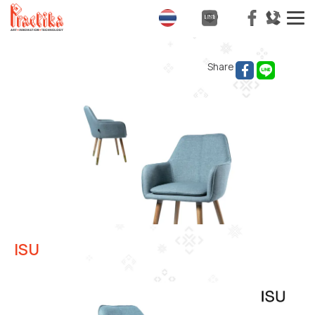
T
na
Share
ISU