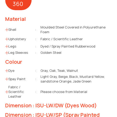
360
Material
Moulded Steel Covered in Polyurethane
Shell
:
Foam
Upholstery
:
Fabric / Scientific Leather
Legs
:
Dyed / Spray Painted Rubberwood
Leg Sleeves
:
Golden Steel
Colour
Dye
:
Gray, Oak, Teak, Walnut
Light Gray, Beige, Black, Mustard Yellow,
Spay Paint
:
sandstone Orange, Jade Green
Fabric /
Scientific
:
Please choose from Material
Leather
Dimension : ISU-LW/DW (Dyes Wood)
Dimension : ISU-LW/SP (Spray Painted